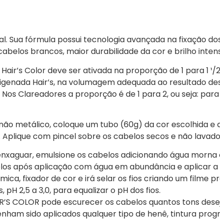
al. Sua fórmula possui tecnologia avançada na fixação dos 
belos brancos, maior durabilidade da cor e brilho inten
ir’s Color deve ser ativada na proporção de 1 para 1 ¹/
genada Hair’s, na volumagem adequada ao resultado dese
 Nos Clareadores a proporção é de 1 para 2, ou seja: pa
ão metálico, coloque um tubo (60g) da cor escolhida e 
Aplique com pincel sobre os cabelos secos e não lavado
enxaguar, emulsione os cabelos adicionando água morna
os após aplicação com água em abundância e aplicar a
ica, fixador de cor e irá selar os fios criando um filme p
 pH 2,5 a 3,0, para equalizar o pH dos fios.
S COLOR pode escurecer os cabelos quantos tons deseja
enham sido aplicados qualquer tipo de henê, tintura progr