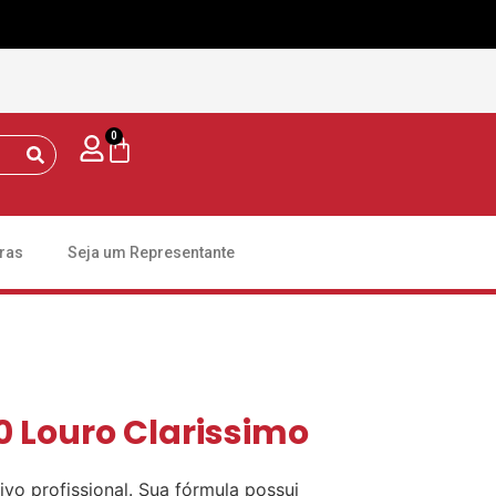
0
ras
Seja um Representante
0 Louro Clarissimo
ivo profissional. Sua fórmula possui