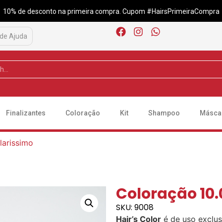
10% de desconto na primeira compra. Cupom #HairsPrimeiraCompra
 de Ajuda
Finalizantes
Coloração
Kit
Shampoo
Másca
larissimo
Coloração 10.
SKU: 9008
Hair’s Color
é de uso exclus