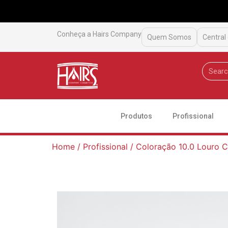
Conheça a Hairs Company
Quem Somos
Central
Produtos
Profissional
Home
/
Profissional
/ Coloração 10.0 Louro C