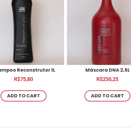
ampoo Reconstrutor 1L
Máscara DNA 2,5L
R$
75,80
R$
250,25
ADD TO CART
ADD TO CART