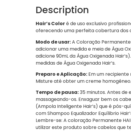
Description
Hair’s Color
é de uso exclusivo profission
oferecendo uma perfeita cobertura dos ca
Modo de usar:
A Coloração Permanente Ha
adicionar uma medida e meia de Água Oxi
adicione 90mL da Água Oxigenada Hair’s).
medidas de Água Oxigenada Hair’s.
Preparo e Aplicação:
Em um recipiente n
Misture até obter um creme homogêneo. 
Tempo de pausa:
35 minutos. Antes de 
massageando-os. Enxaguar bem os cabel
(Ampola Inteligente Hair’s) que é pós-quím
com Shampoo Equalizador Equílibrio Hair’s,
Lembre-se: A coloração Permanente HAIR’
utilizar este produto sobre cabelos que t