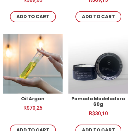
ADD TO CART
ADD TO CART
Oil Argan
Pomada Modeladora
60g
R$
70,25
R$
30,10
ADD TO CART
ADD TO CART