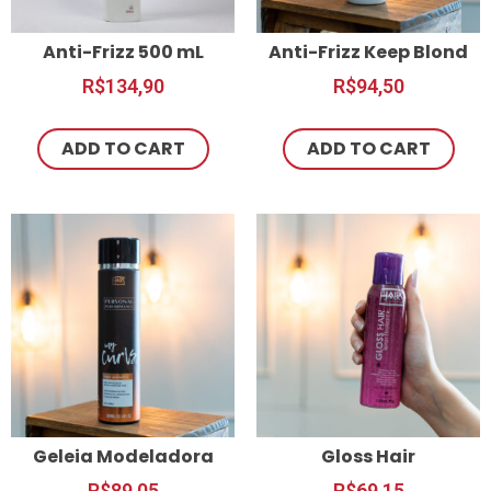
Anti-Frizz 500 mL
Anti-Frizz Keep Blond
R$
134,90
R$
94,50
ADD TO CART
ADD TO CART
Geleia Modeladora
Gloss Hair
R$
89,05
R$
69,15