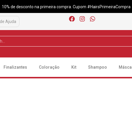
10% de desconto na primeira compra. Cupom #HairsPrimeiraCompra
 de Ajuda
Finalizantes
Coloração
Kit
Shampoo
Másca