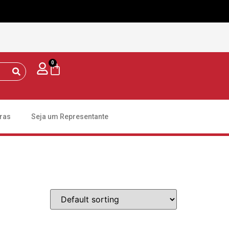
0
ras
Seja um Representante