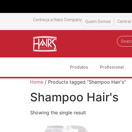
Conheça a Hairs Company
Quem Somos
Central
Produtos
Profissional
Home
/ Products tagged “Shampoo Hair's”
Shampoo Hair's
Showing the single result