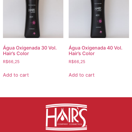
Água Oxigenada 30 Vol.
Água Oxigenada 40 Vol.
Hair’s Color
Hair’s Color
R$
66,25
R$
66,25
Add to cart
Add to cart