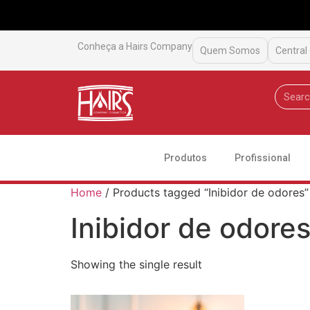
Conheça a Hairs Company
Quem Somos
Central
Produtos
Profissional
Home
/ Products tagged “Inibidor de odores”
Inibidor de odore
Showing the single result