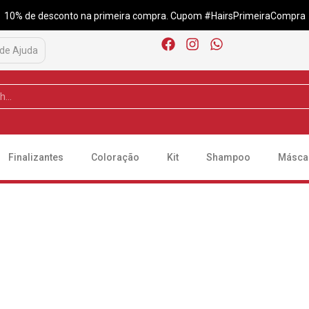
10% de desconto na primeira compra. Cupom #HairsPrimeiraCompra
 de Ajuda
Finalizantes
Coloração
Kit
Shampoo
Másca
s