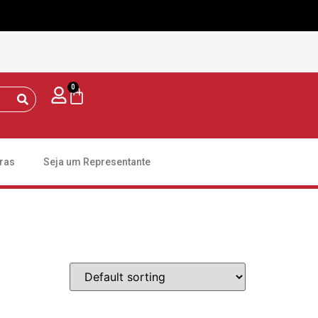
0
ras
Seja um Representante